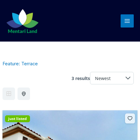
Lewati
Mai
ke
Men
konten
Feature:
Terrace
3 results
just listed