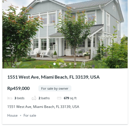
1551 West Ave, Miami Beach, FL 33139, USA
Rp459,000
For sale by owner
3
beds
2
baths
679
sq ft
1551 West Ave, Miami Beach, FL 33139, USA
House
For sale