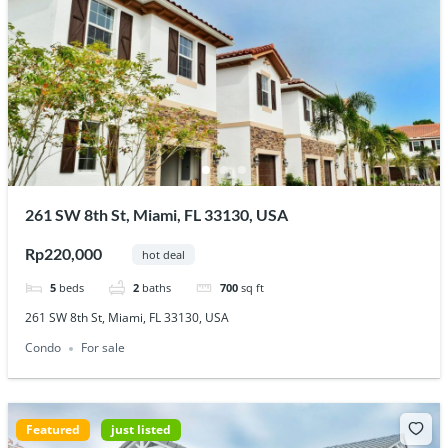
261 SW 8th St, Miami, FL 33130, USA
Rp220,000
hot deal
5
beds
2
baths
700
sq ft
261 SW 8th St, Miami, FL 33130, USA
Condo
For sale
Featured
just listed