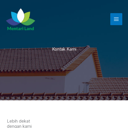
Lewati
Mai
ke
Men
konten
Kontak Kami
Lebih dekat
dengan kami