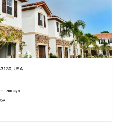
 33130, USA
700
sq ft
 USA