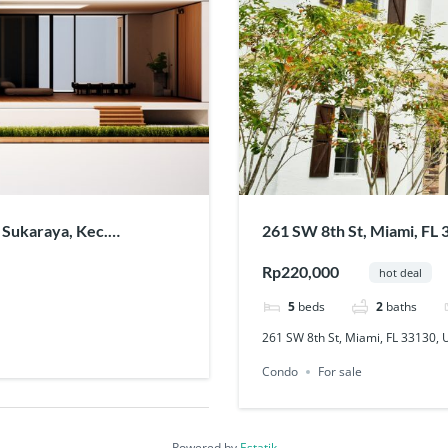
, Sukaraya, Kec.
261 SW 8th St, Miami, FL
630
Rp220,000
hot deal
5
beds
2
baths
261 SW 8th St, Miami, FL 33130,
Condo
For sale
Powered by
Estatik