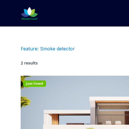
Lewati
ke
konten
Feature:
Smoke detector
2 results
just listed