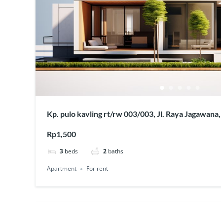
Kp. pulo kavling rt/rw 003/003, Jl. Raya Jagawana
Karangbahagia, Kabupaten Bekasi, Jawa Barat 17
Rp1,500
3
beds
2
baths
Apartment
For rent