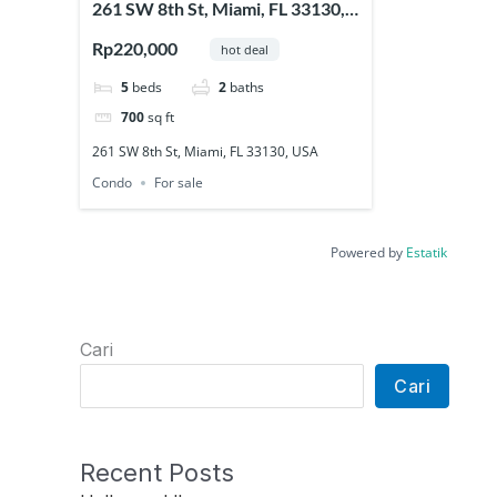
261 SW 8th St, Miami, FL 33130,
USA
Rp220,000
hot deal
5
beds
2
baths
700
sq ft
261 SW 8th St, Miami, FL 33130, USA
Condo
For sale
Powered by
Estatik
Cari
Cari
Recent Posts