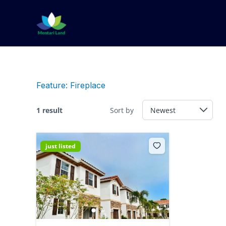
Lewati
ke
konten
Feature:
Fireplace
1 result
Sort by
just listed