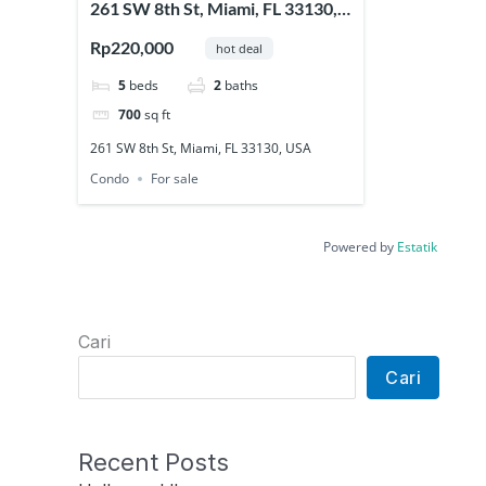
261 SW 8th St, Miami, FL 33130,
USA
Rp220,000
hot deal
5
beds
2
baths
700
sq ft
261 SW 8th St, Miami, FL 33130, USA
Condo
For sale
Powered by
Estatik
Cari
Cari
Recent Posts