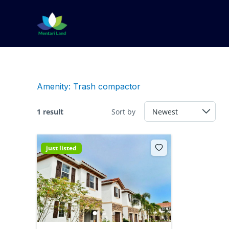
Lewati
ke
konten
Amenity:
Trash compactor
1 result
Sort by
just listed